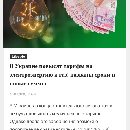
до
1
апреля
Lifestyle
В Украине повысят тарифы на
электроэнергию и газ: названы сроки и
новые суммы
5 марта, 2024
В Украине до конца отопительного сезона точно
не будут повышать коммунальные тарифы.
Однако после его завершения возможно
подорожание сразу нескольких услуг ЖКХ. Об