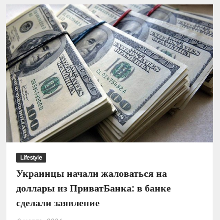
популярный
овощ:
фермеры
распродают
урожай
Lifestyle
Украинцы начали жаловаться на
доллары из ПриватБанка: в банке
сделали заявление