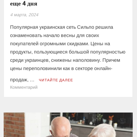
еще 4 дня
4 марта, 2024
Популярная украинская сеть Сильпо решила
ознаменовать начало весны для своих
покупателей огромными скидками. Цены на
продукты, пользующиеся большой популярностью
среди украинцев, снижены наполовину. Причем
цены переполовинили как в секторе онлайн-
продаж, …
ЧИТАЙТЕ ДАЛЕЕ
к
Комментарий
В
Сильпо
наполовину
обвалились
цены
на
продукты: