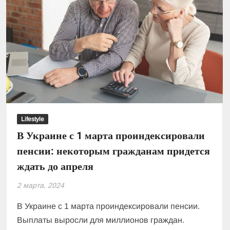
скидки
будут
действовать
еще
4
дня
Lifestyle
В Украине с 1 марта проиндексировали
пенсии: некоторым гражданам придется
ждать до апреля
2 марта, 2024
В Украине с 1 марта проиндексировали пенсии.
Выплаты выросли для миллионов граждан.