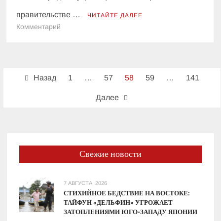
правительстве …
ЧИТАЙТЕ ДАЛЕЕ
к
Комментарий
В
НКРЭКУ
рассказали
Пагинация
о
Назад
1
…
57
58
59
…
141
повышении
записей
тарифа
Далее
на
электроэнергию
на
15%:
“Мы
Свежие новости
идем
в
7 АВГУСТА, 2026
Евросоюз“
СТИХИЙНОЕ БЕДСТВИЕ НА ВОСТОКЕ:
ТАЙФУН «ДЕЛЬФИН» УГРОЖАЕТ
ЗАТОПЛЕНИЯМИ ЮГО-ЗАПАДУ ЯПОНИИ