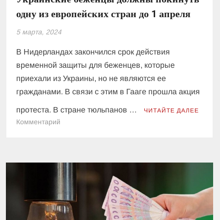
одну из европейских стран до 1 апреля
5 марта, 2024
В Нидерландах закончился срок действия
временной защиты для беженцев, которые
приехали из Украины, но не являются ее
гражданами. В связи с этим в Гааге прошла акция
протеста. В стране тюльпанов …
ЧИТАЙТЕ ДАЛЕЕ
к
Комментарий
Украинские
беженцы
должны
покинуть
одну
из
европейских
стран