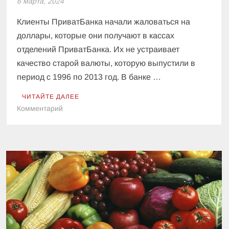
6 марта, 2024
Клиенты ПриватБанка начали жаловаться на
доллары, которые они получают в кассах
отделений ПриватБанка. Их не устраивает
качество старой валюты, которую выпустили в
период с 1996 по 2013 год. В банке …
ЧИТАЙТЕ ДАЛЕЕ
к
Комментарий
Украинцы
начали
жаловаться
на
доллары
из
ПриватБанка:
в
банке
сделали