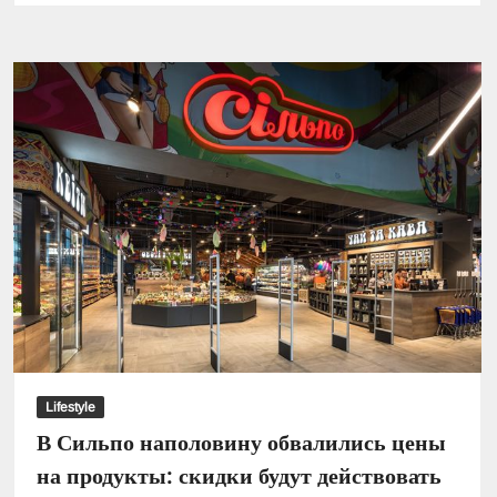
уроки:
новый
уровень
подготовки
к
ЕГЭ
по
математике
и
физике
в
эпоху
цифровизации
Lifestyle
В Сильпо наполовину обвалились цены
на продукты: скидки будут действовать