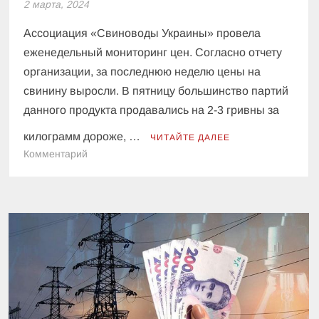
2 марта, 2024
Ассоциация «Свиноводы Украины» провела
еженедельный мониторинг цен. Согласно отчету
организации, за последнюю неделю цены на
свинину выросли. В пятницу большинство партий
данного продукта продавались на 2-3 гривны за
килограмм дороже, …
ЧИТАЙТЕ ДАЛЕЕ
к
Комментарий
В
Украине
снова
выросли
цены
на
свинину