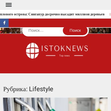
Перейти
к
го острова: Сингапур досрочно высадит миллион деревьев
Стр
содержимому
facebook
Поиск
IST
Рубрика:
Lifestyle