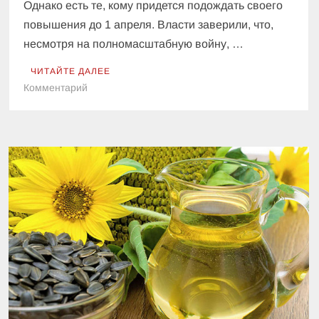
Однако есть те, кому придется подождать своего
повышения до 1 апреля. Власти заверили, что,
несмотря на полномасштабную войну, …
ЧИТАЙТЕ ДАЛЕЕ
к
Комментарий
В
Украине
с
1
марта
проиндексировали
пенсии:
некоторым
гражданам
придется
ждать
до
апреля