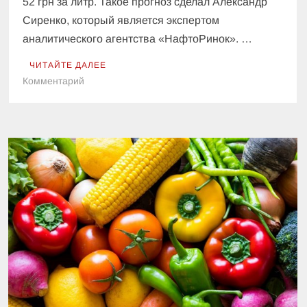
52 грн за литр. Такое прогноз сделал Александр
Сиренко, который является экспертом
аналитического агентства «НафтоРинок». …
ЧИТАЙТЕ ДАЛЕЕ
к
Комментарий
Украинским
водителям
сообщили,
как
изменятся
цены
на
бензин