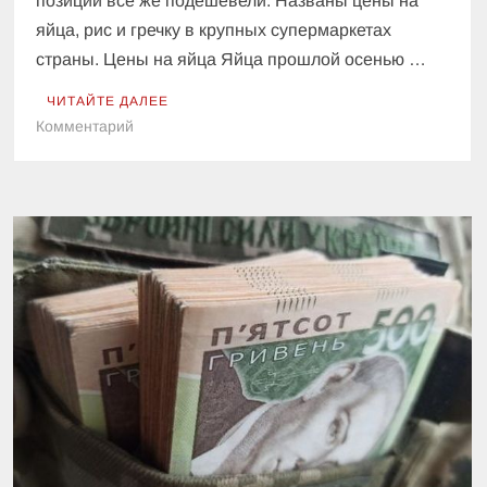
позиции все же подешевели. Названы цены на
яйца, рис и гречку в крупных супермаркетах
страны. Цены на яйца Яйца прошлой осенью …
ЧИТАЙТЕ ДАЛЕЕ
к
Комментарий
В
Украине
обвалились
цены
на
яйца,
рис
и
гречку:
сколько
стоят
продукты
в
супермаркетах