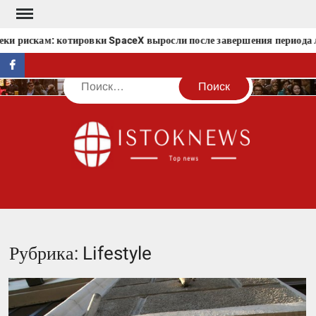
Перейти
к
рискам: котировки SpaceX выросли после завершения периода лока
содержимому
facebook
Поиск
IST
Рубрика:
Lifestyle