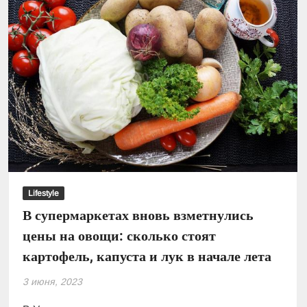
с
ценами
на
яйца,
мясо,
овощи
и
фрукты
в
июне
Lifestyle
В супермаркетах вновь взметнулись
цены на овощи: сколько стоят
картофель, капуста и лук в начале лета
3 июня, 2023