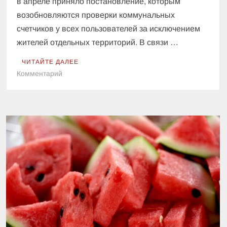
в апреле приняло постановление, которым
возобновляются проверки коммунальных
счетчиков у всех пользователей за исключением
жителей отдельных территорий. В связи …
ЧИТАЙТЕ ДАЛЕЕ
к
Комментарий
Нафтогаз
сделал
важное
заявление
по
поводу
проверки
газовых
счетчиков