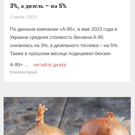
3%, а дизель – на 5%
2 июня, 2023
По данным компании «А-95», в мае 2023 года в
Украине средняя стоимость бензина А-95
снизилась на 3%, а дизельного топлива – на 5%.
Также в прошлом месяце подешевел бензин
А-95+ …
ЧИТАЙТЕ ДАЛЕЕ
к
Комментарий
В
Украине
бензин
за
месяц
подешевел
на
3%,
а