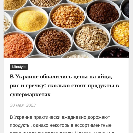
газ
для
населения
Lifestyle
В Украине обвалились цены на яйца,
рис и гречку: сколько стоят продукты в
супермаркетах
30 мая, 2023
В Украине практически ежедневно дорожают
продукты, однако некоторые ассортиментные