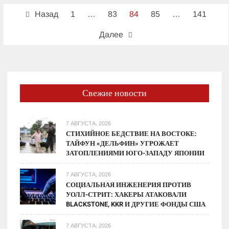
Пагинация
кто
Назад
1
…
83
84
85
…
141
получит
записей
2350,
Далее
6000
и
30
000
грн
Свежие новости
7 АВГУСТА, 2026
СТИХИЙНОЕ БЕДСТВИЕ НА ВОСТОКЕ:
ТАЙФУН «ДЕЛЬФИН» УГРОЖАЕТ
ЗАТОПЛЕНИЯМИ ЮГО-ЗАПАДУ ЯПОНИИ
7 АВГУСТА, 2026
СОЦИАЛЬНАЯ ИНЖЕНЕРИЯ ПРОТИВ
УОЛЛ-СТРИТ: ХАКЕРЫ АТАКОВАЛИ
BLACKSTONE, KKR И ДРУГИЕ ФОНДЫ США
7 АВГУСТА, 2026