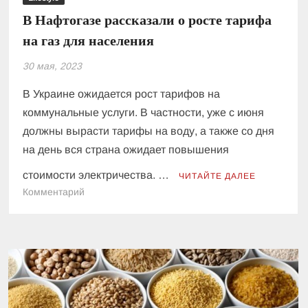
В Нафтогазе рассказали о росте тарифа
на газ для населения
30 мая, 2023
В Украине ожидается рост тарифов на
коммунальные услуги. В частности, уже с июня
должны вырасти тарифы на воду, а также со дня
на день вся страна ожидает повышения
стоимости электричества. …
ЧИТАЙТЕ ДАЛЕЕ
к
Комментарий
В
Нафтогазе
рассказали
о
росте
тарифа
на