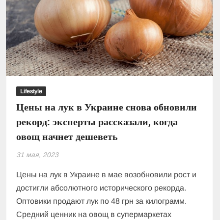
дизель
–
на
5%
Lifestyle
Цены на лук в Украине снова обновили
рекорд: эксперты рассказали, когда
овощ начнет дешеветь
31 мая, 2023
Цены на лук в Украине в мае возобновили рост и
достигли абсолютного исторического рекорда.
Оптовики продают лук по 48 грн за килограмм.
Средний ценник на овощ в супермаркетах