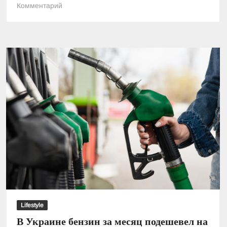
к
Комментарий
Экономия
на
коммуналке:
как
уменьшить
счета
за
электроэнергию
после
повышения
тарифов
Lifestyle
В Украине бензин за месяц подешевел на