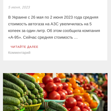
5 июня, 2023
В Украине с 26 мая по 2 июня 2023 года средняя
стоимость автогаза на АЗС увеличилась на 5
копеек за один литр. Об этом сообщила компания
«А-95». Сейчас средняя стоимость …
ЧИТАЙТЕ ДАЛЕЕ
к
Комментарий
На
украинских
АЗС
начал
дорожать
автогаз