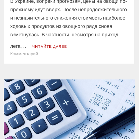
В Украине, вопреки прогнозам, цены на овощи по-
прежнему идут вверх. После непродолжительного
и незначительного снижения стоимость наиболее
ходовых продуктов из овощного ряда снова
взметнулась. В частности, несмотря на приход
лета, …
ЧИТАЙТЕ ДАЛЕЕ
к
Комментарий
В
супермаркетах
вновь
взметнулись
цены
на
овощи:
сколько
стоят
картофель,
капуста
и