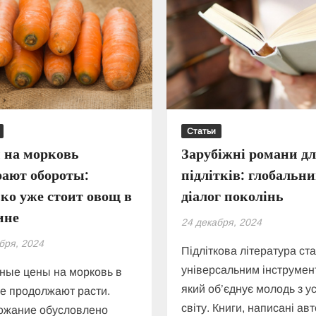
Статьи
 на морковь
Зарубіжні романи д
рают обороты:
підлітків: глобальн
ко уже стоит овощ в
діалог поколінь
ине
24 декабря, 2024
бря, 2024
Підліткова література ст
універсальним інструмен
ные цены на морковь в
який об’єднує молодь з у
е продолжают расти.
світу. Книги, написані ав
ожание обусловлено