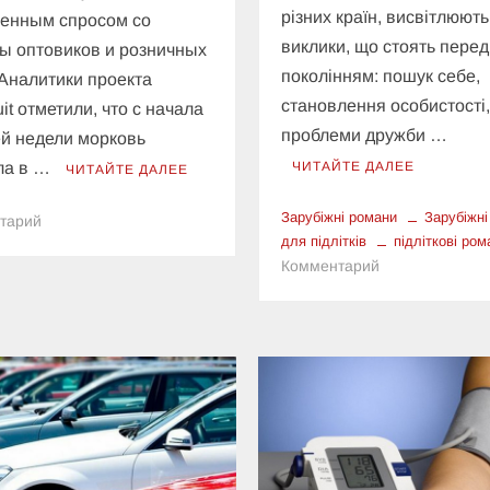
різних країн, висвітлюють
енным спросом со
виклики, що стоять пере
ы оптовиков и розничных
поколінням: пошук себе,
 Аналитики проекта
становлення особистості
uit отметили, что с начала
проблеми дружби …
й недели морковь
ла в …
ЧИТАЙТЕ ДАЛЕЕ
ЧИТАЙТЕ ДАЛЕЕ
Зарубіжні романи
Зарубіжні
к
тарий
для підлітків
підліткові ром
Цены
к
Комментарий
на
Зарубіжні
морковь
романи
набирают
для
обороты:
підлітків:
сколько
глобальний
уже
діалог
стоит
поколінь
овощ
в