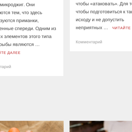
чтобы «атаковать». Для т
 микроджиг. Они
чтобы подготовиться к т
ются тем, что здесь
исходу и не допустить
зуются приманки,
неприятных …
енные спереди. Одним из
ЧИТАЙТЕ
х элементов этого типа
к
Комментарий
 рыбы являются …
Какие
ЙТЕ ДАЛЕЕ
витамины
стоит
к
тарий
пить
Основные
зимой
характеристики
и
виды
джиг-
головок