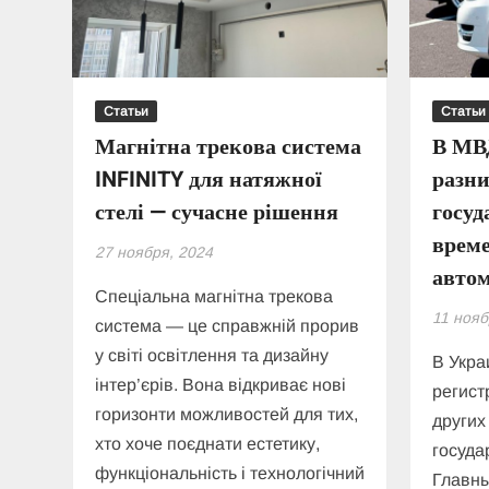
Статьи
Статьи
Магнітна трекова система
В МВД
INFINITY для натяжної
разн
стелі — сучасне рішення
госуд
врем
27 ноября, 2024
авто
Спеціальна магнітна трекова
11 нояб
система — це справжній прорив
у світі освітлення та дизайну
В Укра
інтер’єрів. Вона відкриває нові
регист
горизонти можливостей для тих,
других
хто хоче поєднати естетику,
госуда
функціональність і технологічний
Главн