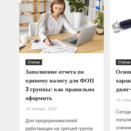
Статьи
Статьи
Заполнение отчета по
Осно
единому налогу для ФОП
хара
3 группы: как правильно
джиг
оформить
25 янва
26 января, 2025
Сегодн
попул
Для предпринимателей,
спинни
работающих на третьей группе