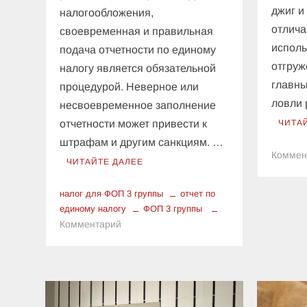
джиг и
налогообложения,
отлича
своевременная и правильная
исполь
подача отчетности по единому
отгруж
налогу является обязательной
главны
процедурой. Неверное или
ловли
несвоевременное заполнение
отчетности может привести к
ЧИТА
штрафам и другим санкциям. …
Коммен
ЧИТАЙТЕ ДАЛЕЕ
налог для ФОП 3 группы
отчет по
единому налогу
ФОП 3 группы
к
Комментарий
Заполнение
отчета
по
единому
налогу