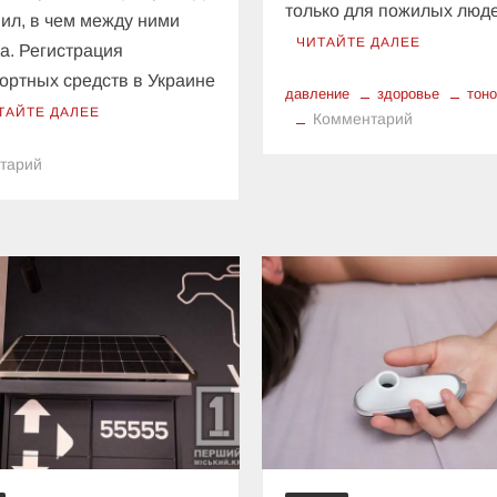
только для пожилых люд
ил, в чем между ними
ЧИТАЙТЕ ДАЛЕЕ
а. Регистрация
ортных средств в Украине
давление
здоровье
тон
ТАЙТЕ ДАЛЕЕ
к
Комментарий
Тонометры
к
тарий
виды
В
и
МВД
особенност
объяснили,
в
чем
разница
между
государственной
и
временной
регистрацией
автомобилей