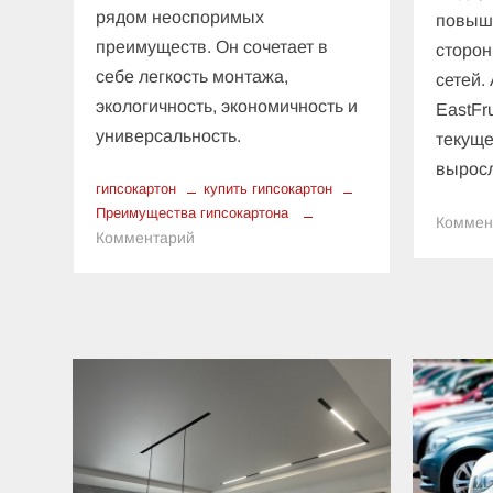
рядом неоспоримых
повыш
преимуществ. Он сочетает в
сторон
себе легкость монтажа,
сетей.
экологичность, экономичность и
EastFr
универсальность.
текуще
вырос
гипсокартон
купить гипсокартон
Преимущества гипсокартона
Коммен
к
Комментарий
Преимущества
гипсокартона
при
отделочных
работах