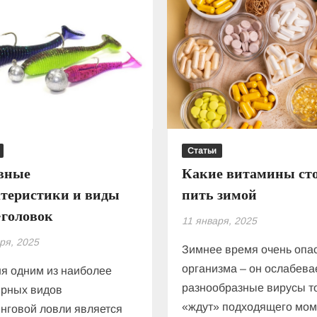
Статьи
вные
Какие витамины ст
ктеристики и виды
пить зимой
-головок
11 января, 2025
ря, 2025
Зимнее время очень опа
организма – он ослабевае
я одним из наиболее
разнообразные вирусы т
ярных видов
«ждут» подходящего мом
нговой ловли является