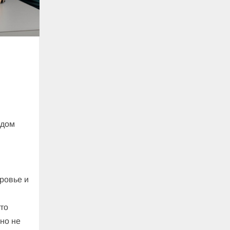
ждом
,
оровье и
то
но не