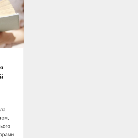
ля
ий
ала
том,
сього
торами