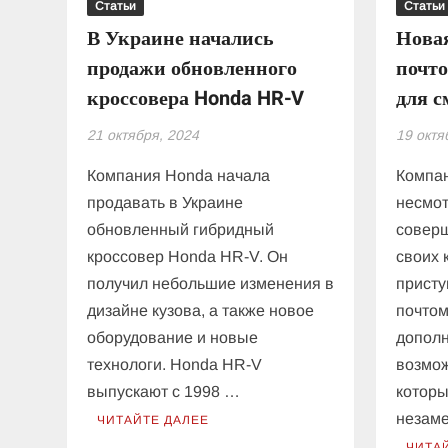
Статьи
Статьи
В Украине начались
Новая
продажи обновленного
почто
кроссовера Honda HR-V
для с
21 октября, 2024
19 октя
Компания Honda начала
Компан
продавать в Украине
несмот
обновленный гибридный
соверш
кроссовер Honda HR-V. Он
своих 
получил небольшие изменения в
присту
дизайне кузова, а также новое
почто
оборудование и новые
допол
технологи. Honda HR-V
возмож
выпускают с 1998 …
которы
незам
ЧИТАЙТЕ ДАЛЕЕ
ЧИТА