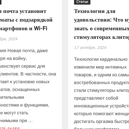
Статьи
 почта установит
Технологии для
маты с подзарядкой
удовольствия: Что 
мартфонов и Wi-Fi
знать о современны
стимуляторах клито
бря, 2024
17 октября, 2024
ия Новая почта, даже
ря на войну,
Технологии кардинально
енствует сервис для
изменили мир интимных
клиентов. В частности, она
товаров, и одним из сам
пает к установке новых
востребованных продукт
матов, оснащенных
стали стимуляторы клито
нительными
представляют собой
ностями и функциями,
инновационные устройст
е могут стать
которые помогают женщ
енимыми при …
достигать оргазма быстре
ЙТЕ ДАЛЕЕ