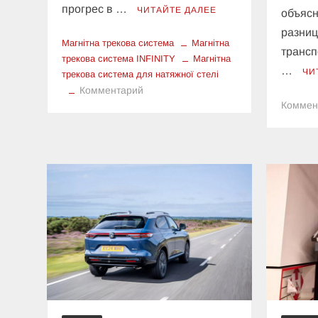
прогрес в …
ЧИТАЙТЕ ДАЛЕЕ
объясн
разниц
Магнітна трекова система
Магнітна
трансп
трекова система INFINITY
Магнітна
…
ЧИ
трекова система для натяжної стелі
к
Комментарий
Коммен
Магнітна
трекова
система
INFINITY
для
натяжної
стелі
—
сучасне
рішення