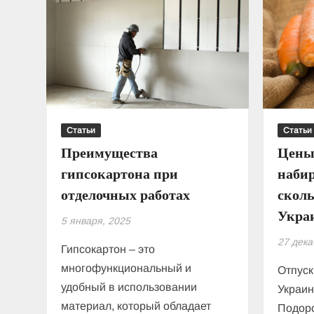
для
ФОП
3
группы:
как
правильно
оформить
Статьи
Статьи
Преимущества
Цены
гипсокартона при
наби
отделочных работах
сколь
Укра
5 января, 2025
27 дека
Гипсокартон – это
многофункциональный и
Отпуск
удобный в использовании
Украин
материал, который обладает
Подор