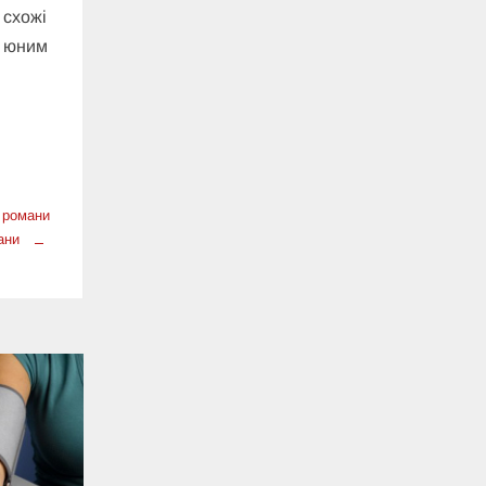
 схожі
д юним
,
 романи
ани