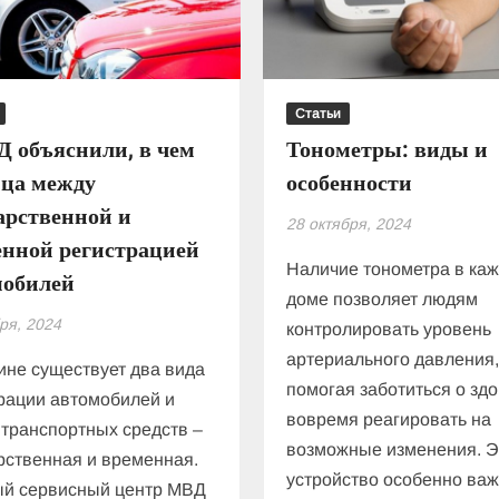
Украине
Статьи
 объяснили, в чем
Тонометры: виды и
ица между
особенности
арственной и
28 октября, 2024
енной регистрацией
Наличие тонометра в ка
мобилей
доме позволяет людям
ря, 2024
контролировать уровень
артериального давления
ине существует два вида
помогая заботиться о зд
рации автомобилей и
вовремя реагировать на
 транспортных средств –
возможные изменения. Э
рственная и временная.
устройство особенно важ
ый сервисный центр МВД