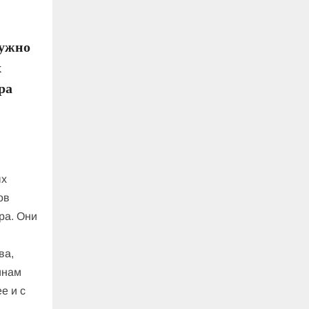
нужно
х
ра
ых
ов
ра. Они
ва,
инам
е и с