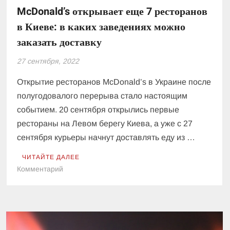
McDonald’s открывает еще 7 ресторанов
в Киеве: в каких заведениях можно
заказать доставку
27 сентября, 2022
Открытие ресторанов McDonald’s в Украине после
полугодовалого перерыва стало настоящим
событием. 20 сентября открылись первые
рестораны на Левом берегу Киева, а уже с 27
сентября курьеры начнут доставлять еду из …
ЧИТАЙТЕ ДАЛЕЕ
к
Комментарий
McDonald’s
открывает
еще
7
ресторанов