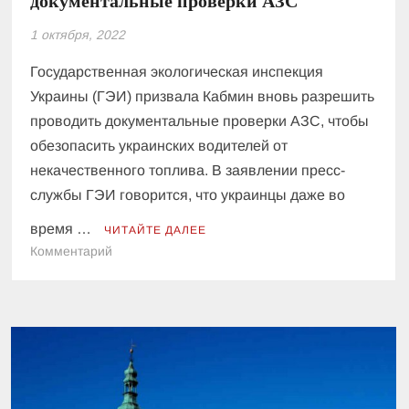
документальные проверки АЗС
1 октября, 2022
Государственная экологическая инспекция
Украины (ГЭИ) призвала Кабмин вновь разрешить
проводить документальные проверки АЗС, чтобы
обезопасить украинских водителей от
некачественного топлива. В заявлении пресс-
службы ГЭИ говорится, что украинцы даже во
время …
ЧИТАЙТЕ ДАЛЕЕ
к
Комментарий
Кабмин
призвали
разрешить
проводить
документальные
проверки
АЗС