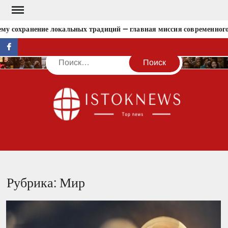
Перейти
к
хранение локальных традиций — главная миссия современного тури
содержимому
facebook
Поиск
IST
Рубрика:
Мир