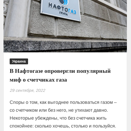
квартиры
можно
купить
за
30
тысяч
долларов
Украина
В Нафтогазе опровергли популярный
миф о счетчиках газа
29 сентября, 2022
Споры о том, как выгоднее пользоваться газом –
со счетчиком или без него, не утихают давно.
Некоторые убеждены, что без счетчика жить
спокойнее: сколько хочешь, столько и пользуйся.