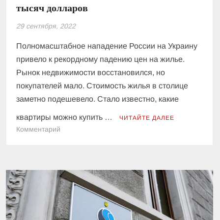
тысяч долларов
29 сентября, 2022
Полномасштабное нападение России на Украину
привело к рекордному падению цен на жилье.
Рынок недвижимости восстановился, но
покупателей мало. Стоимость жилья в столице
заметно подешевело. Стало известно, какие
квартиры можно купить …
ЧИТАЙТЕ ДАЛЕЕ
к
Комментарий
В
Киеве
рекордно
упали
цены
на
жилье:
какие