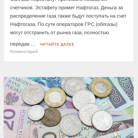
счетчиков. Эстафету примет Нафтогаз. Деньга за
распределение газа также бьдут поступать на счет
Нафтогаза. По сути операторов ГРС (облгазы)
могут отстранить от рынка газа, полностью
передав …
ЧИТАЙТЕ ДАЛЕЕ
к
Комментарий
Нафтогаз
предупредил,
что
будет
контролировать
показания
счетчиков
и
собирать
деньги
за
распределение