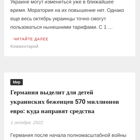
Украине могут измениться уже в ближайшее
время. Моратория на их повышение нет. Однако
еще весь октябрь украинцы точно смогут
пользоваться нынешними тарифами. С 1 …
ЧИТАЙТЕ ДАЛЕЕ
к
Комментарий
Стало
известно,
как
изменятся
в
Мир
Украине
Германия выделит для детей
тарифы
украинских беженцев 570 миллионов
на
евро: куда направят средства
электроэнергию
с
1 октября, 2022
1
октября
Германия после начала полномасштабной войны