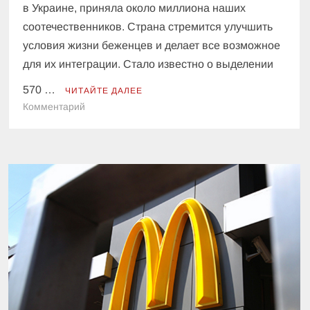
в Украине, приняла около миллиона наших
соотечественников. Страна стремится улучшить
условия жизни беженцев и делает все возможное
для их интеграции. Стало известно о выделении
570 …
ЧИТАЙТЕ ДАЛЕЕ
к
Комментарий
Германия
выделит
для
детей
украинских
беженцев
570
миллионов
евро:
куда
направят
средства