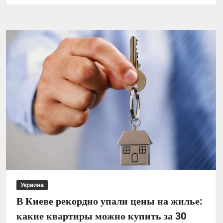
один
банк
в
Украине
запустил
безналичную
продажу
долларов
под
депозит
Украина
В Киеве рекордно упали цены на жилье:
какие квартиры можно купить за 30