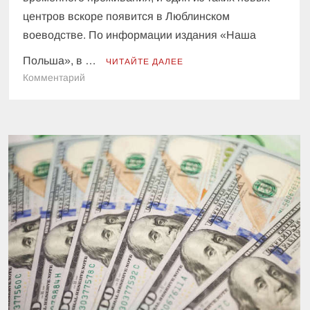
центров вскоре появится в Люблинском
воеводстве. По информации издания «Наша
Польша», в …
ЧИТАЙТЕ ДАЛЕЕ
к
Комментарий
В
Польше
выдадут
бесплатное
жилье
украинским
беженцам:
кто
и
когда
cможет
заселиться