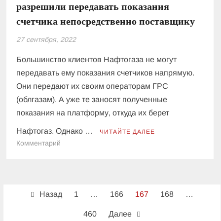
разрешили передавать показания
счетчика непосредственно поставщику
27 сентября, 2022
Большинство клиентов Нафтогаза не могут
передавать ему показания счетчиков напрямую.
Они передают их своим операторам ГРС
(облгазам). А уже те заносят полученные
показания на платформу, откуда их берет
Нафтогаз. Однако …
ЧИТАЙТЕ ДАЛЕЕ
к
Комментарий
Некоторым
клиентам
Нафтогаза
Пагинация
разрешили
Назад
1
…
166
167
168
…
передавать
записей
показания
460
Далее