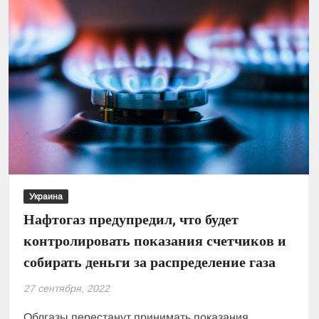
в
Киеве:
в
каких
заведениях
можно
заказать
доставку
Украина
Нафтогаз предупредил, что будет
контролировать показания счетчиков и
собирать деньги за распределение газа
27 сентября, 2022
Облгазы перестанут принимать показания