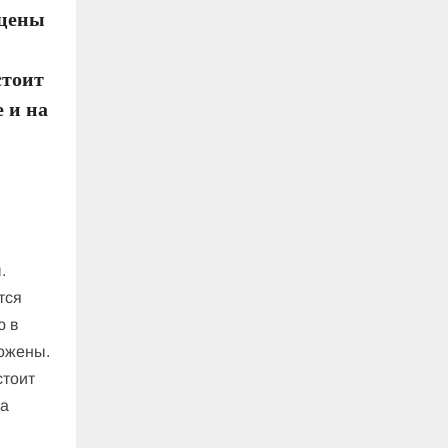
 цены
стоит
 и на
.
тся
ю в
ложены.
стоит
на