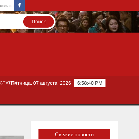
руппе риска
Биржевой успех вопреки рискам: котировки Spac
facebook
СТАТЬИ
Пятница, 07 августа, 2026
6:58:41 PM
Свежие новости