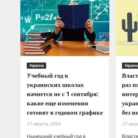
Украина
Украин
Учебный год в
Власт
украинских школах
раз п
начнется не с 1 сентября:
интер
какие еще изменения
украи
готовят в годовом графике
без и
17 августа, 2024
17 авгу
Нынешний учебный год в
Власти