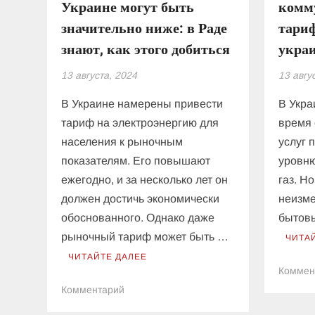
Украине могут быть
комм
значительно ниже: в Раде
тари
знают, как этого добиться
украи
13 августа, 2024
13 авгу
В Украине намерены привести
В Укра
тариф на электроэнергию для
время 
населения к рыночным
услуг 
показателям. Его повышают
уровню
ежегодно, и за несколько лет он
газ. Н
должен достичь экономически
неизме
обоснованного. Однако даже
бытовы
рыночный тариф может быть …
ЧИТА
ЧИТАЙТЕ ДАЛЕЕ
Коммен
к
Комментарий
Тарифы