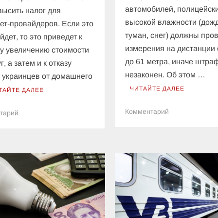
автомобилей, полицейск
высить налог для
высокой влажности (дожд
ет-провайдеров. Если это
туман, снег) должны про
йдет, то это приведет к
измерения на дистанции 
у увеличению стоимости
до 61 метра, иначе штра
г, а затем и к отказу
незаконен. Об этом …
 украинцев от домашнего
ЧИТАЙТЕ ДАЛЕЕ
ТАЙТЕ ДАЛЕЕ
к
Комментарий
к
тарий
Штраф
Власти
за
хотят
превышение
в
скорости
несколько
авто
раз
в
повысить
непогоду
налог
можно
для
не
интернет-