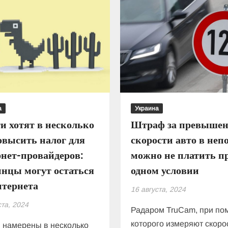
а
Украина
и хотят в несколько
Штраф за превышен
овысить налог для
скорости авто в неп
нет-провайдеров:
можно не платить п
нцы могут остаться
одном условии
нтернета
16 августа, 2024
ста, 2024
Радаром TruCam, при п
которого измеряют скоро
 намерены в несколько