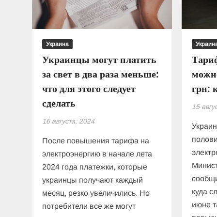
сентября:
какие
еще
изменения
Украина
Украин
готовят
Украинцы могут платить
Тари
в
за свет в два раза меньше:
можно
годовом
графике
что для этого следует
грн: 
сделать
15 авгу
16 августа, 2024
Украин
полови
После повышения тарифа на
электр
электроэнергию в начале лета
Минист
2024 года платежки, которые
сообщи
украинцы получают каждый
куда с
месяц, резко увеличились. Но
июне т
потребители все же могут