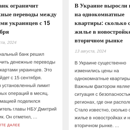
анк ограничит
В Украине выросли
жные переводы между
на однокомнатные
ми украинцев с 15
квартиры: сколько 
ября
жилье в новостройке
вторичном рынке
ста, 2024
13 августа, 2024
нальный банк решил
ичить денежные переводы
В Украине существенно
картами украинцев. Это
изменились цены на
йдет с 15 сентября.
однокомнатные квартиры
 установленный лимит
Важным фактором являе
ых операций в месяц.
ситуация с безопасность
мацией поделился
регионах, где они распо
итель главы НБУ Дмитрий
Стало известно, сколько 
к. Он отметил, …
жилье в новостройках и 
ЙТЕ ДАЛЕЕ
вторичном рынке. …