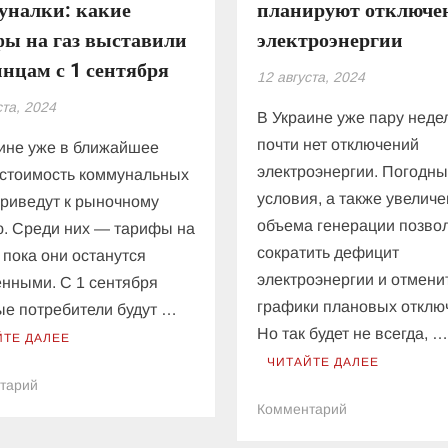
уналки: какие
планируют отключе
фы на газ выставили
электроэнергии
нцам с 1 сентября
12 августа, 2024
ста, 2024
В Украине уже пару неде
почти нет отключений
ине уже в ближайшее
электроэнергии. Погодн
стоимость коммунальных
условия, а также увелич
приведут к рыночному
объема генерации позво
. Среди них — тарифы на
сократить дефицит
о пока они останутся
электроэнергии и отмени
нными. С 1 сентября
графики плановых отклю
е потребители будут …
Но так будет не всегда, 
ЙТЕ ДАЛЕЕ
ЧИТАЙТЕ ДАЛЕЕ
к
тарий
Нацбанк
к
Комментарий
предупредил
Энергетики