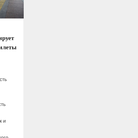
ирует
билеты
сть
сть
к и
кого