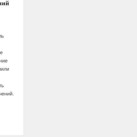
ний
ль
ые
ение
лили
ть
чений.
…