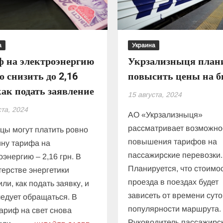
платить
провайдеров:
при
украинцы
одном
могут
условии
остаться
а
Украина
без
ф на электроэнергию
Укрзализныця план
интернета
 снизить до 2,16
повысить цены на 
как подать заявление
15 августа, 2024
ста, 2024
АО «Укрзализныця»
рассматривает возможно
цы могут платить ровно
повышения тарифов на
ну тарифа на
пассажирские перевозки.
оэнергию – 2,16 грн. В
Планируется, что стоимо
ерстве энергетики
проезда в поездах будет
ли, как подать заявку, и
зависеть от времени суто
ледует обращаться. В
популярности маршрута.
ариф на свет снова
Руководитель пассажирс