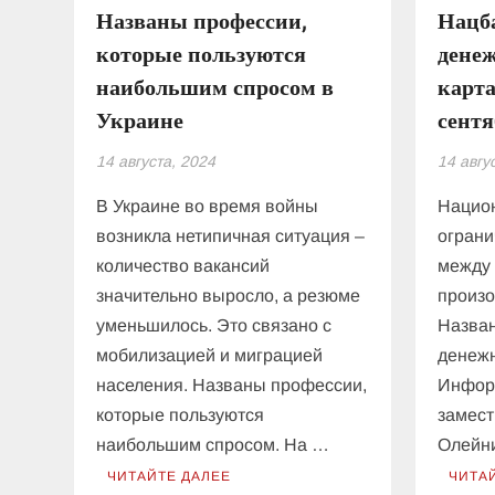
Названы профессии,
Нацб
которые пользуются
дене
наибольшим спросом в
карта
Украине
сент
14 августа, 2024
14 авгу
В Украине во время войны
Нацио
возникла нетипичная ситуация –
огран
количество вакансий
между 
значительно выросло, а резюме
произо
уменьшилось. Это связано с
Назван
мобилизацией и миграцией
денежн
населения. Названы профессии,
Инфор
которые пользуются
замест
наибольшим спросом. На …
Олейни
ЧИТАЙТЕ ДАЛЕЕ
ЧИТА