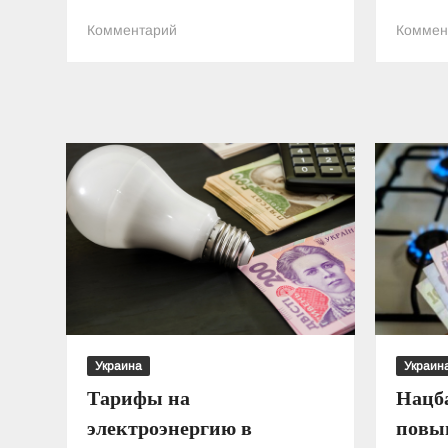
к
Комментарий
Коммен
Названы
профессии,
которые
пользуются
наибольшим
спросом
в
Украине
Украина
Украин
Тарифы на
Нацб
электроэнергию в
повы