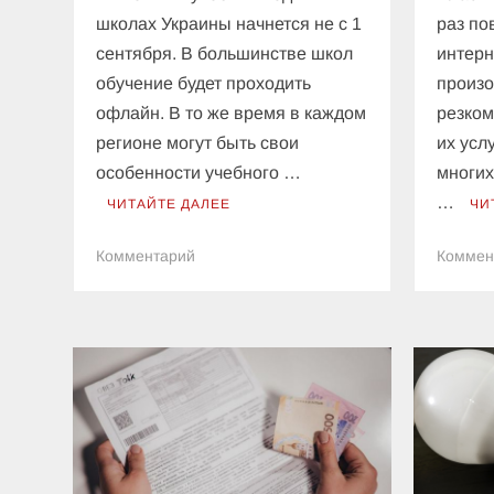
школах Украины начнется не с 1
раз по
сентября. В большинстве школ
интерн
обучение будет проходить
произо
офлайн. В то же время в каждом
резком
регионе могут быть свои
их услу
особенности учебного …
многих
…
ЧИТАЙТЕ ДАЛЕЕ
ЧИ
к
Комментарий
Коммен
Учебный
год
в
украинских
школах
начнется
не
с
1