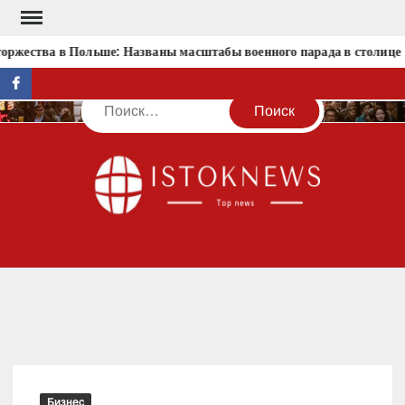
Перейти
к
оржества в Польше: Названы масштабы военного парада в столице
содержимому
facebook
Поиск
IST
Бизнес