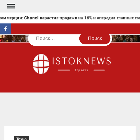
Перейти
к
мерции: Chanel нарастил продажи на 16% и опередил главных соп
содержимому
facebook
Поиск
IST
Техно