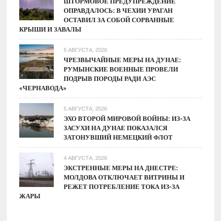
ШТОРМОВОЕ ПРЕДУПРЕЖДЕНИЕ
ОПРАВДАЛОСЬ: В ЧЕХИИ УРАГАН
ОСТАВИЛ ЗА СОБОЙ СОРВАННЫЕ
КРЫШИ И ЗАВАЛЫ
5 АВГУСТА, 2026
ЧРЕЗВЫЧАЙНЫЕ МЕРЫ НА ДУНАЕ:
РУМЫНСКИЕ ВОЕННЫЕ ПРОВЕЛИ
ПОДРЫВ ПОРОДЫ РАДИ АЭС
«ЧЕРНАВОДА»
5 АВГУСТА, 2026
ЭХО ВТОРОЙ МИРОВОЙ ВОЙНЫ: ИЗ-ЗА
ЗАСУХИ НА ДУНАЕ ПОКАЗАЛСЯ
ЗАТОНУВШИЙ НЕМЕЦКИЙ ФЛОТ
4 АВГУСТА, 2026
ЭКСТРЕННЫЕ МЕРЫ НА ДНЕСТРЕ:
МОЛДОВА ОТКЛЮЧАЕТ ВИТРИНЫ И
РЕЖЕТ ПОТРЕБЛЕНИЕ ТОКА ИЗ-ЗА
ЖАРЫ