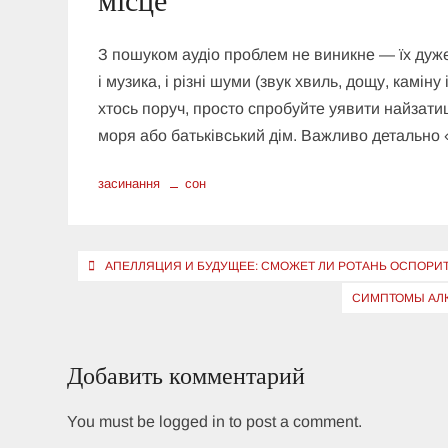
місце
З пошуком аудіо проблем не виникне — їх дуж
і музика, і різні шуми (звук хвиль, дощу, камін
хтось поруч, просто спробуйте уявити найзати
моря або батьківський дім. Важливо детально «
засинання
сон
Навигация
АПЕЛЛЯЦИЯ И БУДУЩЕЕ: СМОЖЕТ ЛИ РОТАНЬ ОСПОРИ
по
СИМПТОМЫ АЛК
записям
Добавить комментарий
You must be logged in to post a comment.