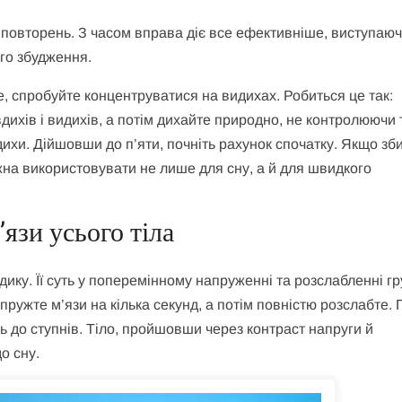
 повторень. З часом вправа діє все ефективніше, виступаю
го збудження.
, спробуйте концентруватися на видихах. Робиться це так:
 вдихів і видихів, а потім дихайте природно, не контролюючи 
ихи. Дійшовши до п’яти, почніть рахунок спочатку. Якщо зб
жна використовувати не лише для сну, а й для швидкого
язи усього тіла
ку. Її суть у поперемінному напруженні та розслабленні гр
пружте м’язи на кілька секунд, а потім повністю розслабте. 
сь до ступнів. Тіло, пройшовши через контраст напруги й
о сну.