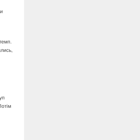
чи
темп.
ились,
уп
Потім