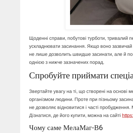
Щоденні справи, побутові турботи, тривалий 
ускладнювати засинання. Якщо воно зазвичай 
не лише дозволить швидше засинати, але й пок
однією з нижче зазначених порад.
Спробуйте приймати спеці
Звертайте увагу на ті, що створені на основі 
організмом людини. Проте при пізньому засина
не дозволяє відновитися і часті пробудження.
Дізнатися, де його купити, можна на сайті
http
Чому саме МелаМаг-В6