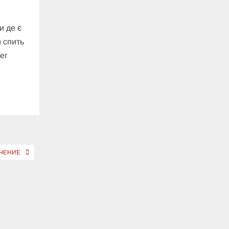
и де є
и спить
ег
ЕЧЕНИЕ