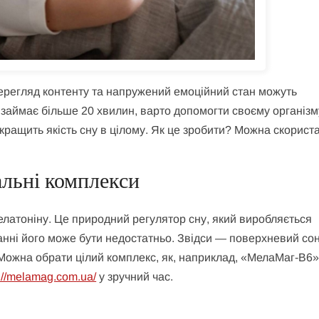
перегляд контенту та напружений емоційний стан можуть
займає більше 20 хвилин, варто допомогти своєму організм
ращить якість сну в цілому. Як це зробити? Можна скорист
альні комплекси
мелатоніну. Це природний регулятор сну, який виробляється
нні його може бути недостатньо. Звідси — поверхневий сон
 Можна обрати цілий комплекс, як, наприклад, «МелаМаг-В6»
s://melamag.com.ua/
у зручний час.