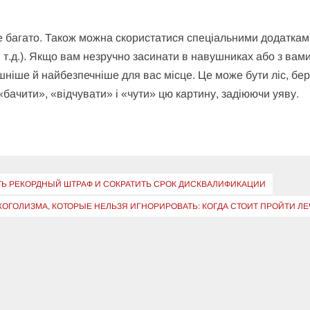
е багато. Також можна скористатися спеціальними додаткам
у і т.д.). Якщо вам незручно засинати в навушниках або з вам
шніше й найбезпечніше для вас місце. Це може бути ліс, бер
бачити», «відчувати» і «чути» цю картину, задіюючи уяву.
ТЬ РЕКОРДНЫЙ ШТРАФ И СОКРАТИТЬ СРОК ДИСКВАЛИФИКАЦИИ
ОГОЛИЗМА, КОТОРЫЕ НЕЛЬЗЯ ИГНОРИРОВАТЬ: КОГДА СТОИТ ПРОЙТИ Л