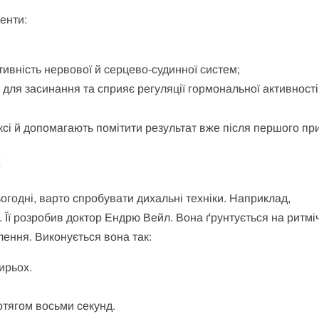
енти:
тивність нервової й серцево-судинної систем;
й для засинання та сприяє регуляції гормональної активності
ксі й допомагають помітити результат вже після першого пр
и
ьогодні, варто спробувати дихальні техніки. Наприклад,
 Її розробив доктор Ендрю Вейл. Вона ґрунтується на ритм
ення. Виконується вона так:
ирьох.
отягом восьми секунд.