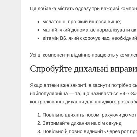
Ця добавка містить одразу три важливі компон
мелатонін, про який йшлося вище;
магній, який допомагає нормалізувати ак
вітамін B6, який скорочує час, необхідни
Усі ці компоненти відмінно працюють у компле
Спробуйте дихальні вправ
Якщо аптеки вже закриті, а заснути потрібно с
найпопулярніша — та, що називається «4‑7‑8».
контролюванні дихання для швидкого розслабл
Повільно вдихніть носом, рахуючи до чот
Затримайте дихання на сім секунд.
Повільно й повно видихніть через рот пр