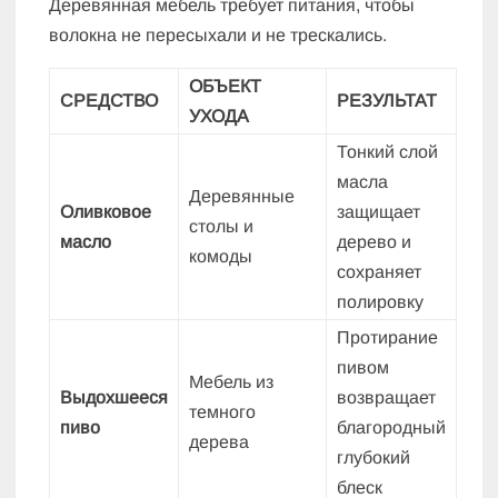
Деревянная мебель требует питания, чтобы
волокна не пересыхали и не трескались.
ОБЪЕКТ
СРЕДСТВО
РЕЗУЛЬТАТ
УХОДА
Тонкий слой
масла
Деревянные
Оливковое
защищает
столы и
масло
дерево и
комоды
сохраняет
полировку
Протирание
пивом
Мебель из
Выдохшееся
возвращает
темного
пиво
благородный
дерева
глубокий
блеск