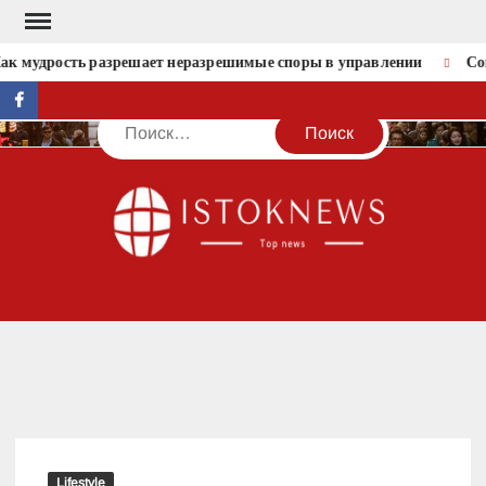
Перейти
к
к мудрость разрешает неразрешимые споры в управлении
Соц
содержимому
facebook
Поиск
IST
Lifestyle