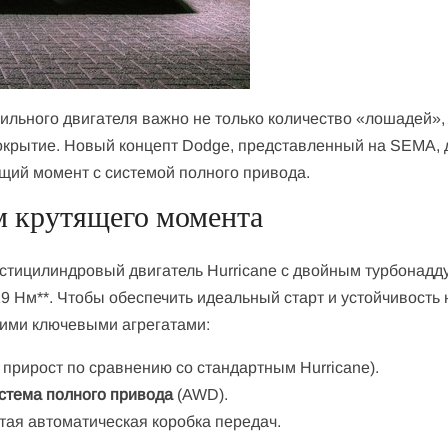
льного двигателя важно не только количество «лошадей», 
покрытие. Новый концепт Dodge, представленный на SEMA, 
ящий момент с системой полного привода.
м крутящего момента
тицилиндровый двигатель Hurricane с двойным турбонадд
 Нм**. Чтобы обеспечить идеальный старт и устойчивость 
щими ключевыми агрегатами:
прирост по сравнению со стандартным Hurricane).
стема полного привода
(AWD).
ая автоматическая коробка передач.