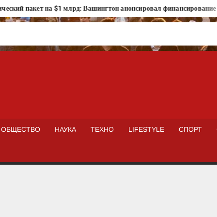
кий пакет на $1 млрд: Вашингтон анонсировал финансирование про
ISTOKNEWS
ОБЩЕСТВО
НАУКА
ТЕХНО
LIFESTYLE
СПОРТ