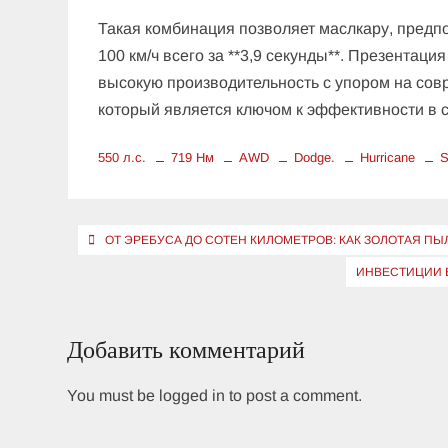
Такая комбинация позволяет маслкару, предпо
100 км/ч всего за **3,9 секунды**. Презентац
высокую производительность с упором на со
который является ключом к эффективности в
550 л.с.
719 Нм
AWD
Dodge.
Hurricane
Навигация
ОТ ЭРЕБУСА ДО СОТЕН КИЛОМЕТРОВ: КАК ЗОЛОТАЯ П
по
ИНВЕСТИЦИИ 
записям
Добавить комментарий
You must be logged in to post a comment.