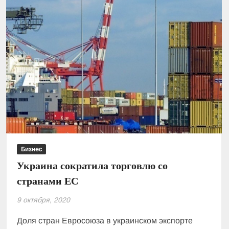
кто
чаще
прячет
бизнес
на
Кипре
Бизнес
Украина сократила торговлю со
странами ЕС
9 октября, 2020
Доля стран Евросоюза в украинском экспорте