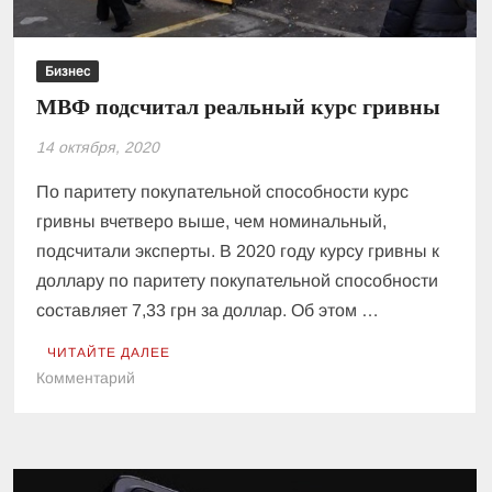
Бизнес
МВФ подсчитал реальный курс гривны
14 октября, 2020
По паритету покупательной способности курс
гривны вчетверо выше, чем номинальный,
подсчитали эксперты. В 2020 году курсу гривны к
доллару по паритету покупательной способности
составляет 7,33 грн за доллар. Об этом …
ЧИТАЙТЕ ДАЛЕЕ
к
Комментарий
МВФ
подсчитал
реальный
курс