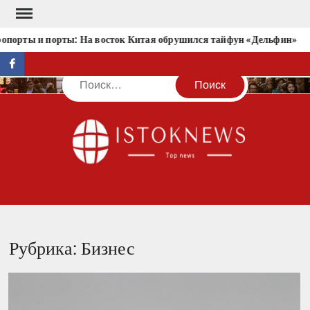
Перейти
к
ты и порты: На восток Китая обрушился тайфун «Дельфин»
Т
содержимому
facebook
Поиск
IST
Рубрика:
Бизнес