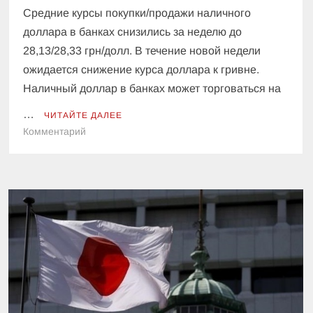
Средние курсы покупки/продажи наличного
доллара в банках снизились за неделю до
28,13/28,33 грн/долл. В течение новой недели
ожидается снижение курса доллара к гривне.
Наличный доллар в банках может торговаться на
…
ЧИТАЙТЕ ДАЛЕЕ
к
Комментарий
Эксперт
озвучил
прогноз
по
курсу
доллара
в
Украине