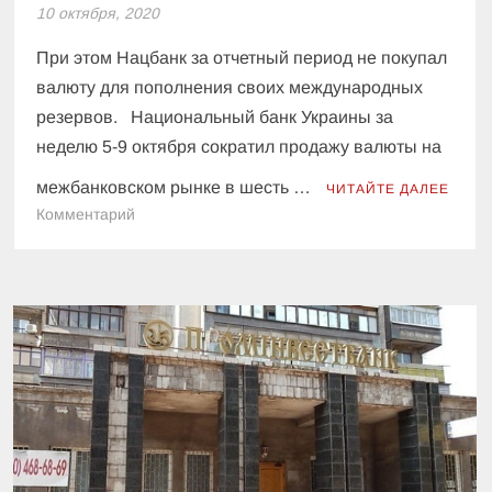
10 октября, 2020
При этом Нацбанк за отчетный период не покупал
валюту для пополнения своих международных
резервов. Национальный банк Украины за
неделю 5-9 октября сократил продажу валюты на
межбанковском рынке в шесть …
ЧИТАЙТЕ ДАЛЕЕ
к
Комментарий
Нацбанк
прекратил
поддержку
гривны