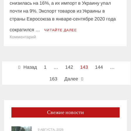
снизилась на 16%, а их импорт в Украину упал
почти на 9%. Экспорт товаров из Украины в
страны Евросоюза в январе-сентябре 2020 года
сократился …
ЧИТАЙТЕ ДАЛЕЕ
к
Комментарий
Украина
сократила
торговлю
Пагинация
со
Назад
1
…
142
143
144
…
странами
записей
ЕС
163
Далее
Свежие новости
9 АВГУСТА, 2026