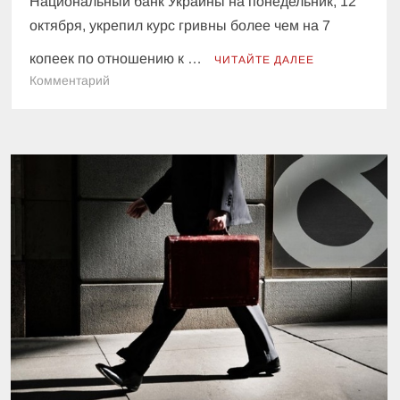
Национальный банк Украины на понедельник, 12
октября, укрепил курс гривны более чем на 7
копеек по отношению к …
ЧИТАЙТЕ ДАЛЕЕ
к
Комментарий
Курсы
валют
на
12
октября:
гривна
ускорила
рост