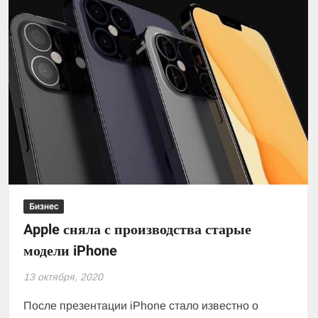
гривны
Бизнес
Apple сняла с производства старые
модели iPhone
13 октября, 2020
После презентации iPhone стало известно о