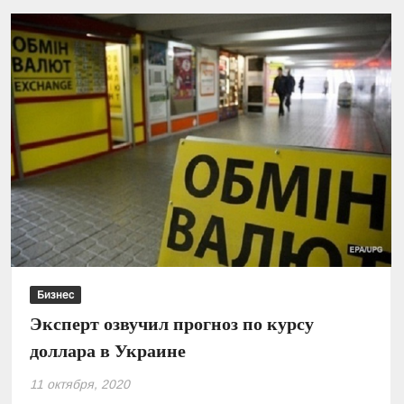
и
Кабмине
сделали
прогноз
по
курсу
гривны
Бизнес
Эксперт озвучил прогноз по курсу
доллара в Украине
11 октября, 2020