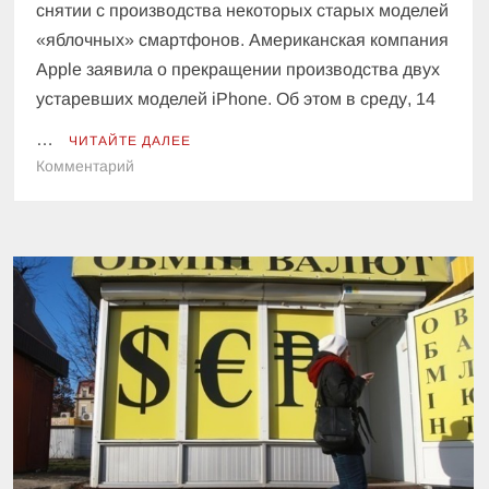
снятии с производства некоторых старых моделей
«яблочных» смартфонов. Американская компания
Apple заявила о прекращении производства двух
устаревших моделей iPhone. Об этом в среду, 14
…
ЧИТАЙТЕ ДАЛЕЕ
к
Комментарий
Apple
сняла
с
производства
старые
модели
iPhone