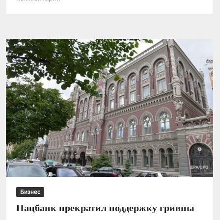
Банк
Японии
проведет
испытания
цифровой
валюты
Бизнес
Нацбанк прекратил поддержку гривны