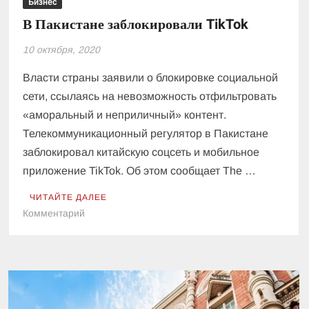
Бизнес
В Пакистане заблокировали TikTok
10 октября, 2020
Власти страны заявили о блокировке социальной
сети, ссылаясь на невозможность отфильтровать
«аморальный и неприличный» контент.
Телекоммуникационный регулятор в Пакистане
заблокировал китайскую соцсеть и мобильное
приложение TikTok. Об этом сообщает The …
ЧИТАЙТЕ ДАЛЕЕ
к
Комментарий
В
Пакистане
заблокировали
TikTok