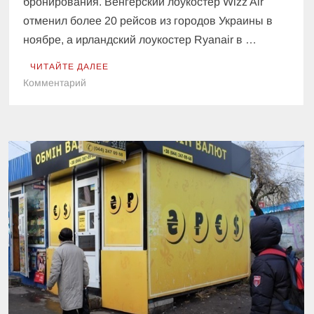
бронирования. Венгерский лоукостер Wizz Air
отменил более 20 рейсов из городов Украины в
ноябре, а ирландский лоукостер Ryanair в …
ЧИТАЙТЕ ДАЛЕЕ
к
Комментарий
Wizz
Air
и
Ryanair
отменяют
рейсы
из-
за
карантина