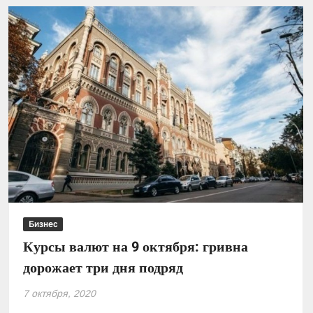
открыли
дело
за
госизмену
Бизнес
Курсы валют на 9 октября: гривна
дорожает три дня подряд
7 октября, 2020