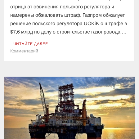
отрицают обвинения польского регулятора и
намерены обжаловать штраф. Газпром обжалует
решение польского регулятора UOKiK о штрафе в
$7,6 млрд по делу о строительстве газопровода …
ЧИТАЙТЕ ДАЛЕЕ
к
Комментарий
Газпром
отреагировал
на
штраф
Польши
за
СП-2