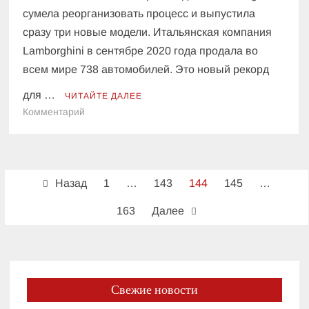
сумела реорганизовать процесс и выпустила
сразу три новые модели. Итальянская компания
Lamborghini в сентябре 2020 года продала во
всем мире 738 автомобилей. Это новый рекорд
для …
ЧИТАЙТЕ ДАЛЕЕ
к
Комментарий
Lamborghini
установила
рекорд
Пагинация
продаж
Назад
1
…
143
144
145
…
автомобилей
записей
163
Далее
Свежие новости