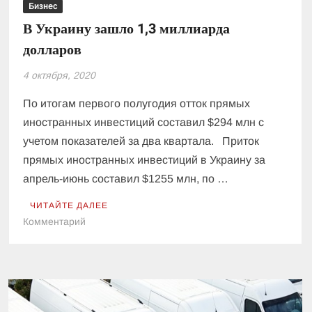
Бизнес
В Украину зашло 1,3 миллиарда
долларов
4 октября, 2020
По итогам первого полугодия отток прямых
иностранных инвестиций составил $294 млн с
учетом показателей за два квартала. Приток
прямых иностранных инвестиций в Украину за
апрель-июнь составил $1255 млн, по …
ЧИТАЙТЕ ДАЛЕЕ
к
Комментарий
В
Украину
зашло
1,3
миллиарда