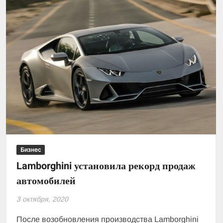
октября:
гривна
ослабла
к
доллару
и
выросла
к
евро
Бизнес
Lamborghini установила рекорд продаж
автомобилей
3 октября, 2020
После возобновления производства Lamborghini