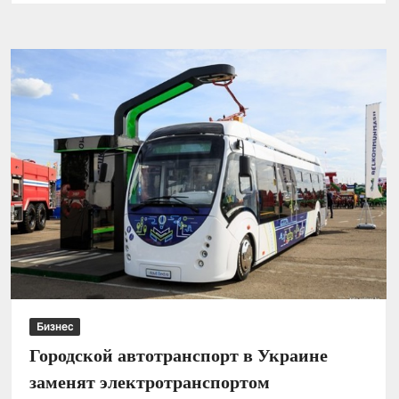
буровых
вышек
в
мире
на
рекордном
минимуме
Бизнес
Городской автотранспорт в Украине
заменят электротранспортом