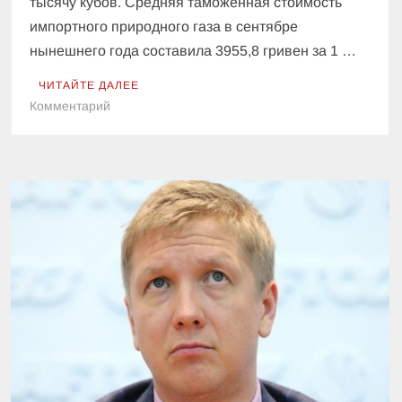
тысячу кубов. Средняя таможенная стоимость
импортного природного газа в сентябре
нынешнего года составила 3955,8 гривен за 1 …
ЧИТАЙТЕ ДАЛЕЕ
к
Комментарий
Импортный
газ
для
Украины
подорожал
на
треть