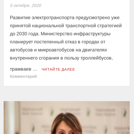
5 октября, 2020
Развитие электротранспорта предусмотрено уже
принятой национальной транспортной стратегией
до 2030 года. Министерство инфраструктуры
планирует постепенный отказ в городах от
автобусов и микроавтобусов на двигателях
внутреннего сгорания в пользу троллейбусов,
трамваев …
ЧИТАЙТЕ ДАЛЕЕ
к
Комментарий
Городской
автотранспорт
в
Украине
заменят
электротранспортом