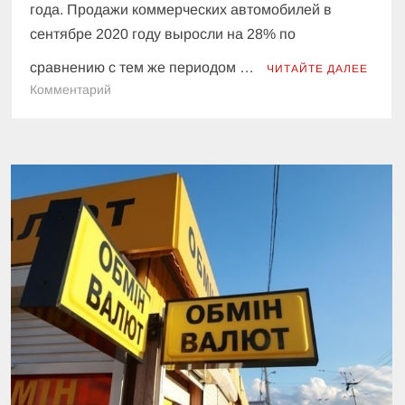
года. Продажи коммерческих автомобилей в
сентябре 2020 году выросли на 28% по
сравнению с тем же периодом …
ЧИТАЙТЕ ДАЛЕЕ
к
Комментарий
Сентябрьские
продажи
грузовиков
в
Украине
выросли
на
треть