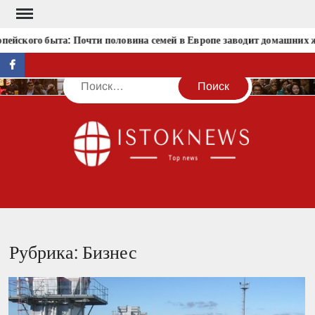
Перейти
к
ого быта: Почти половина семей в Европе заводит домашних живот
содержимому
facebook
Поиск
IST
Рубрика:
Бизнес