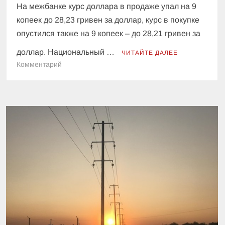
На межбанке курс доллара в продаже упал на 9
копеек до 28,23 гривен за доллар, курс в покупке
опустился также на 9 копеек – до 28,21 гривен за
доллар. Национальный …
ЧИТАЙТЕ ДАЛЕЕ
к
Комментарий
Курсы
валют
на
9
октября:
гривна
дорожает
три
дня
подряд