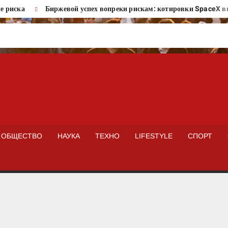
ска
Биржевой успех вопреки рискам: котировки SpaceX вырос
ISTOKNEWS
ОБЩЕСТВО
НАУКА
ТЕХНО
LIFESTYLE
СПОРТ