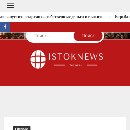
Перейти
к
ак запустить стартап на собственные деньги и выжить
Борьба с
содержимому
facebook
Поиск
IST
Lifestyle