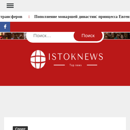
Перейти
к
трансферов
Пополнение монаршей династии: принцесса Евгения
содержимому
facebook
Поиск
IST
Спорт