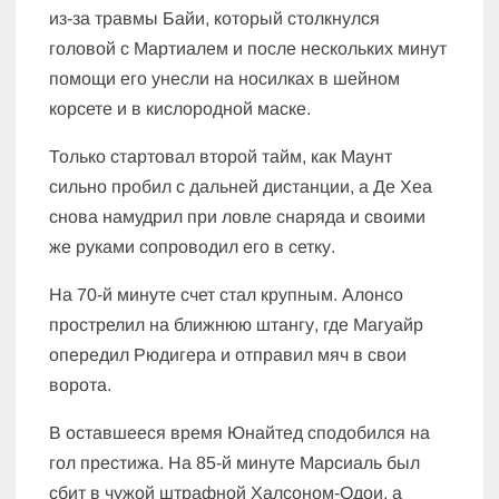
из-за травмы Байи, который столкнулся
головой с Мартиалем и после нескольких минут
помощи его унесли на носилках в шейном
корсете и в кислородной маске.
Только стартовал второй тайм, как Маунт
сильно пробил с дальней дистанции, а Де Хеа
снова намудрил при ловле снаряда и своими
же руками сопроводил его в сетку.
На 70-й минуте счет стал крупным. Алонсо
прострелил на ближнюю штангу, где Магуайр
опередил Рюдигера и отправил мяч в свои
ворота.
В оставшееся время Юнайтед сподобился на
гол престижа. На 85-й минуте Марсиаль был
сбит в чужой штрафной Халсоном-Одои, а