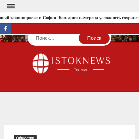
Перейти
к
ный законопроект в Софии: Болгария намерена усложнить сохране
содержимому
facebook
Поиск
IST
Общество