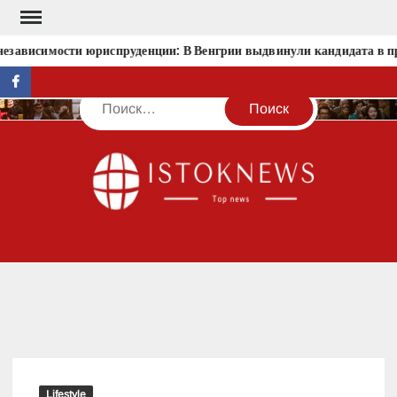
Перейти
к
езависимости юриспруденции: В Венгрии выдвинули кандидата в пр
содержимому
facebook
Поиск
IST
Lifestyle