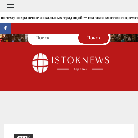
Перейти
к
почему сохранение локальных традиций — главная миссия современн
содержимому
facebook
Поиск
IST
Украина