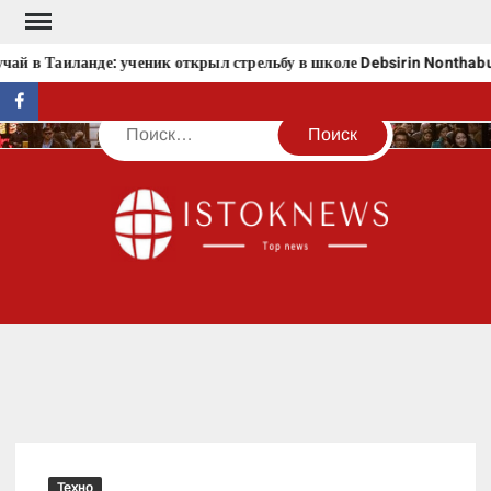
Перейти
к
ай в Таиланде: ученик открыл стрельбу в школе Debsirin Nonthabur
содержимому
facebook
Поиск
IST
Техно