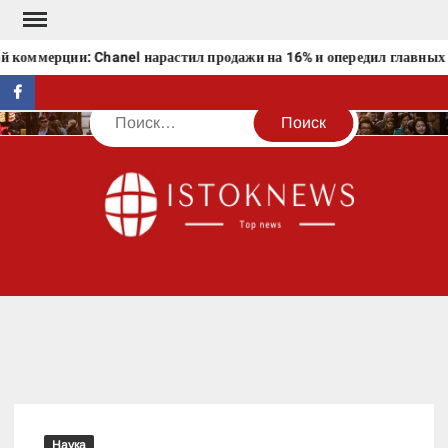
Перейти
к
 коммерции: Chanel нарастил продажи на 16% и опередил главных 
содержимому
facebook
Поиск
IST
Наука