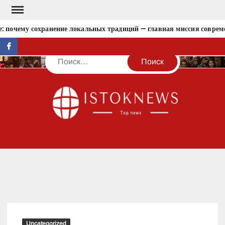
Перейти
к
 почему сохранение локальных традиций — главная миссия совреме
содержимому
facebook
Поиск
IST
Uncategorized