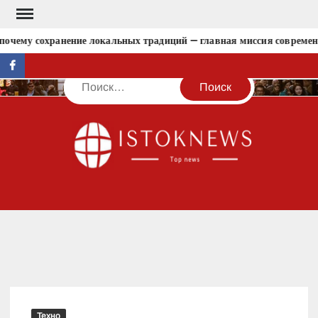
Перейти
к
очему сохранение локальных традиций — главная миссия современн
содержимому
facebook
Поиск
IST
Техно