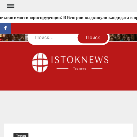
Перейти
к
езависимости юриспруденции: В Венгрии выдвинули кандидата в пр
содержимому
facebook
Поиск
IST
Техно