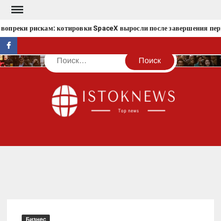
Перейти
к
вопреки рискам: котировки SpaceX выросли после завершения пери
содержимому
facebook
Поиск
IST
Бизнес