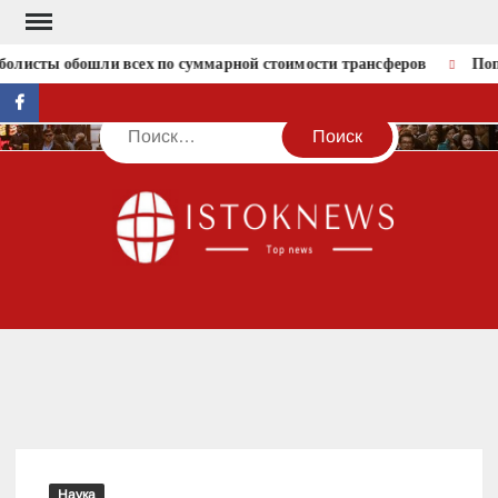
Перейти
к
олисты обошли всех по суммарной стоимости трансферов
Попо
содержимому
facebook
Поиск
IST
Наука