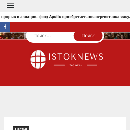
Перейти
к
орыв в авиации: фонд Apollo приобретает авиаперевозчика easyJ
содержимому
facebook
Поиск
IST
Статьи