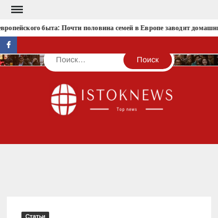
Перейти
к
опейского быта: Почти половина семей в Европе заводит домашни
содержимому
facebook
Поиск
IST
Статьи