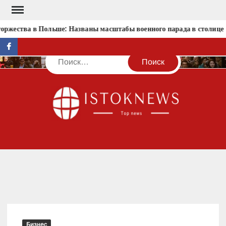
Перейти
к
оржества в Польше: Названы масштабы военного парада в столице
содержимому
facebook
Поиск
IST
Бизнес