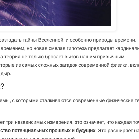
разгадать тайны Вселенной, и особенно природы времени.
временем, но новая смелая гипотеза предлагает кардинал
Эта теория не только бросает вызов нашим привычным
оторые из самых сложных загадок современной физики, вк
 дыр.
и?
емы, с которыми сталкиваются современные физические т
т три независимых измерения, это означает, что каждая то
ество потенциальных прошлых и будущих
. Это расширяет н
ые горизонты для исследований.