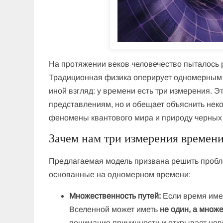
На протяжении веков человечество пыталось 
Традиционная физика оперирует одномерным 
иной взгляд: у времени есть три измерения. 
представлениям, но и обещает объяснить нек
феномены квантового мира и природу черных
Зачем нам три измерения времен
Предлагаемая модель призвана решить пробл
основанные на одномерном времени:
Множественность путей:
Если время имее
Вселенной может иметь
не один, а множ
понимание причинности и открывает нов