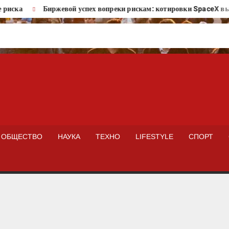
ка
Биржевой успех вопреки рискам: котировки SpaceX выросли
ISTOKNEWS
ОБЩЕСТВО
НАУКА
ТЕХНО
LIFESTYLE
СПОРТ