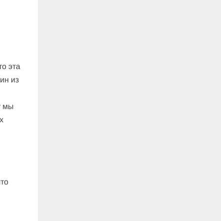
то эта
ин из
у мы
х
что