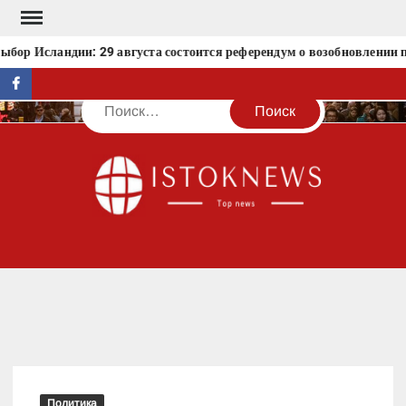
Перейти
к
ор Исландии: 29 августа состоится референдум о возобновлении пе
содержимому
facebook
Поиск
IST
Политика