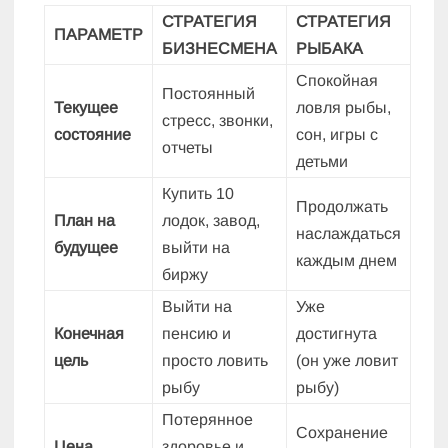
СТРАТЕГИЯ
СТРАТЕГИЯ
ПАРАМЕТР
БИЗНЕСМЕНА
РЫБАКА
Спокойная
Постоянный
Текущее
ловля рыбы,
стресс, звонки,
состояние
сон, игры с
отчеты
детьми
Купить 10
Продолжать
План на
лодок, завод,
наслаждаться
будущее
выйти на
каждым днем
биржу
Выйти на
Уже
Конечная
пенсию и
достигнута
цель
просто ловить
(он уже ловит
рыбу
рыбу)
Потерянное
Сохранение
Цена
здоровье и