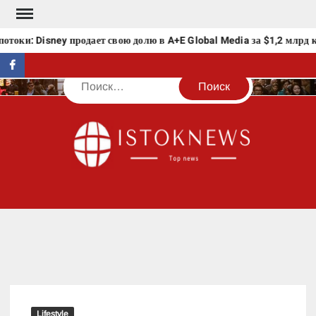
Перейти
к
оки: Disney продает свою долю в A+E Global Media за $1,2 млрд к
содержимому
facebook
Поиск
IST
Lifestyle