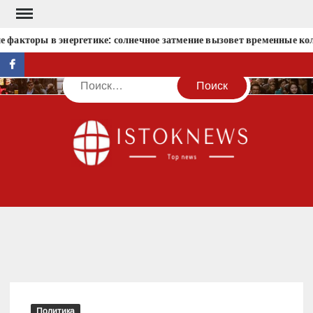
Перейти
к
факторы в энергетике: солнечное затмение вызовет временные кол
содержимому
facebook
Поиск
IST
Политика