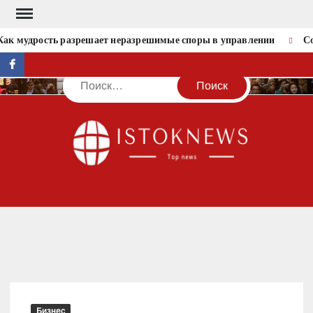
Перейти
к
ак мудрость разрешает неразрешимые споры в управлении
Со
содержимому
facebook
Поиск
IST
Бизнес