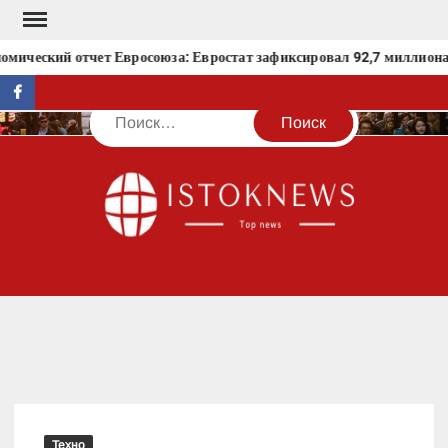
Перейти
к
мический отчет Евросоюза: Евростат зафиксировал 92,7 миллиона ч
содержимому
facebook
Поиск
IST
Техно