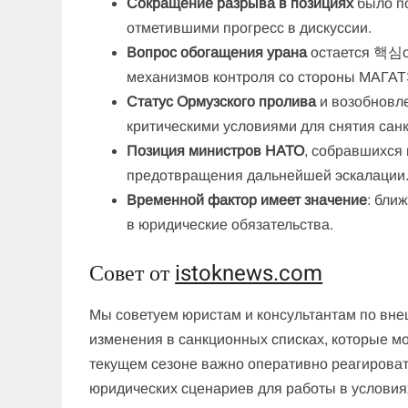
Сокращение разрыва в позициях
было п
отметившими прогресс в дискуссии.
Вопрос обогащения урана
остается 핵심о
механизмов контроля со стороны МАГАТ
Статус Ормузского пролива
и возобновл
критическими условиями для снятия санк
Позиция министров НАТО
, собравшихся
предотвращения дальнейшей эскалации
Временной фактор имеет значение
: бли
в юридические обязательства.
Совет от
istoknews.com
Мы советуем юристам и консультантам по вн
изменения в санкционных списках, которые м
текущем сезоне важно оперативно реагироват
юридических сценариев для работы в услови