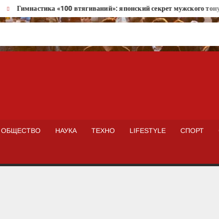
Гимнастика «100 втягиваний»: японский секрет мужского тонуса
ISTOKNEWS
ОБЩЕСТВО
НАУКА
ТЕХНО
LIFESTYLE
СПОРТ