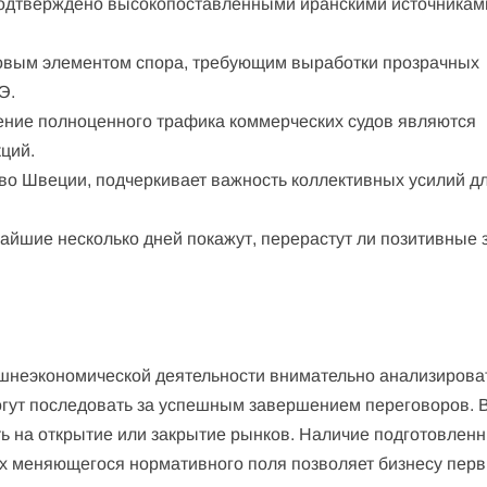
одтверждено высокопоставленными иранскими источникам
вым элементом спора, требующим выработки прозрачных
Э.
ение полноценного трафика коммерческих судов являются
ций.
 во Швеции, подчеркивает важность коллективных усилий д
.
жайшие несколько дней покажут, перерастут ли позитивные 
ешнеэкономической деятельности внимательно анализирова
огут последовать за успешным завершением переговоров. 
ь на открытие или закрытие рынков. Наличие подготовлен
ях меняющегося нормативного поля позволяет бизнесу пер