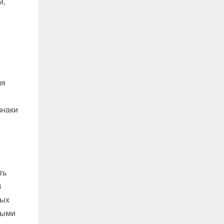
и,
ля
знаки
ть
В
ных
выми