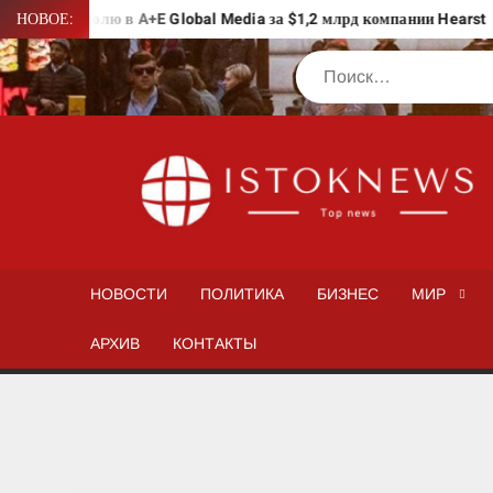
Перейти
 свою долю в A+E Global Media за $1,2 млрд компании Hearst
НОВОЕ:
к
Поиск
содержимому
НОВОСТИ
ПОЛИТИКА
БИЗНЕС
МИР
АРХИВ
КОНТАКТЫ