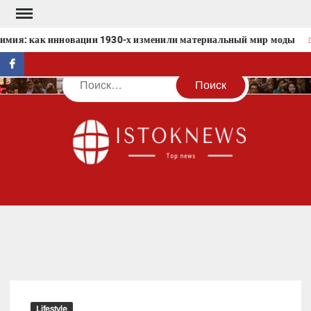
Перейти
к
имия: как инновации 1930-х изменили материальный мир моды
содержимому
facebook
Поиск
IST
Lifestyle