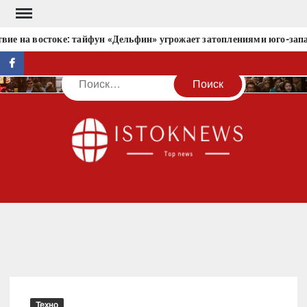
Перейти
к
вие на востоке: тайфун «Дельфин» угрожает затоплениями юго-запа
содержимому
facebook
Поиск
IST
Техно