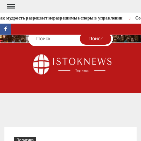
Перейти
к
к мудрость разрешает неразрешимые споры в управлении
Соц
содержимому
facebook
Поиск
IST
Политика