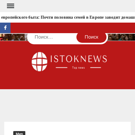
Перейти
к
вропейского быта: Почти половина семей в Европе заводит домаш
содержимому
facebook
Поиск
IST
Мир