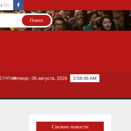
ртугалії
Генетика темперамента: как тип нервной системы опр
facebook
СТАТЬИ
Четверг, 06 августа, 2026
3:58:46 AM
Свежие новости