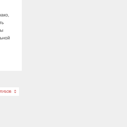
ако,
ть
бы
льной
КЛУБОВ