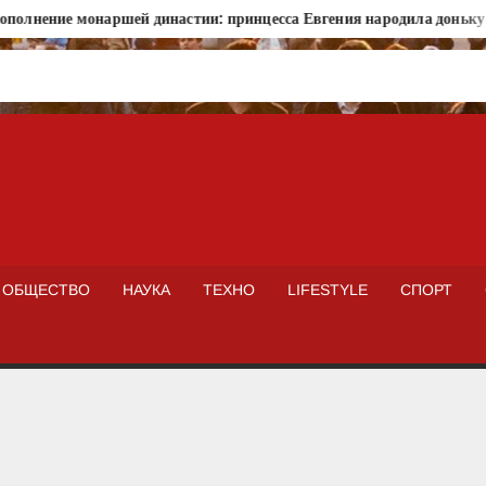
ение монаршей династии: принцесса Евгения народила доньку в По
ISTOKNEWS
ОБЩЕСТВО
НАУКА
ТЕХНО
LIFESTYLE
СПОРТ