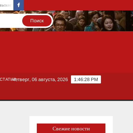
ого завтрака
Мировые медиапотоки: Disney продает свою долю 
facebook
СТАТЬИ
Четверг, 06 августа, 2026
1:46:28 PM
Свежие новости