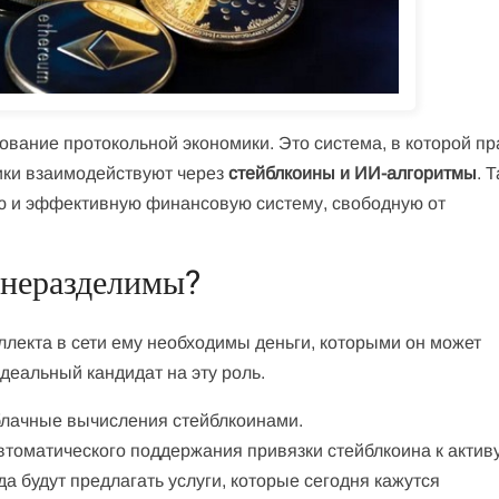
ование протокольной экономики. Это система, в которой п
ики взаимодействуют через
стейблкоины и ИИ-алгоритмы
. 
ую и эффективную финансовую систему, свободную от
 неразделимы?
ллекта в сети ему необходимы деньги, которыми он может
еальный кандидат на эту роль.
блачные вычисления стейблкоинами.
втоматического поддержания привязки стейблкоина к активу
да будут предлагать услуги, которые сегодня кажутся