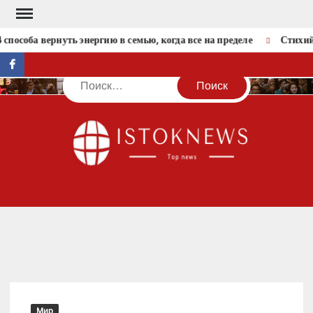
Перейти
к
способа вернуть энергию в семью, когда все на пределе
Стихийн
содержимому
facebook
Поиск
IST
Мир