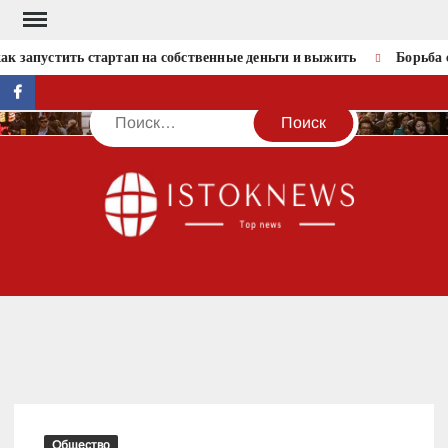
Перейти
к
к запустить стартап на собственные деньги и выжить
Борьба с
содержимому
facebook
Поиск
IST
Общество