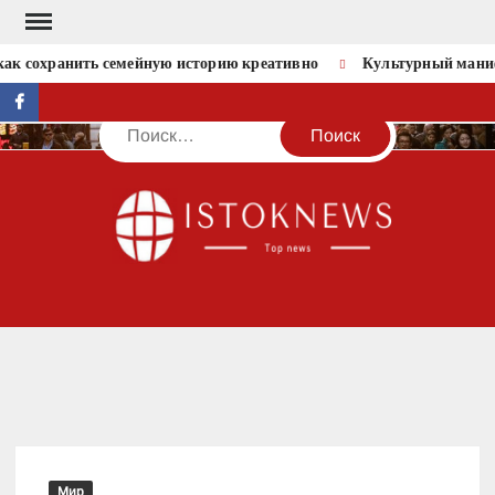
Перейти
к
как сохранить семейную историю креативно
Культурный манифе
содержимому
facebook
Поиск
IST
Мир