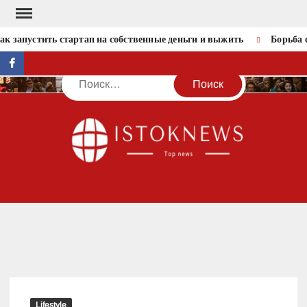
Перейти
к
к запустить стартап на собственные деньги и выжить
Борьба с
содержимому
facebook
Поиск
IST
Lifestyle