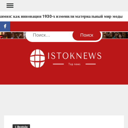
Перейти
к
имия: как инновации 1930-х изменили материальный мир моды
содержимому
facebook
Поиск
IST
Lifestyle