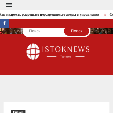
Перейти
к
ак мудрость разрешает неразрешимые споры в управлении
Со
содержимому
facebook
Поиск
IST
Бизнес