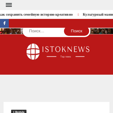
Перейти
к
как сохранить семейную историю креативно
Культурный манифе
содержимому
facebook
Поиск
IST
Lifestyle