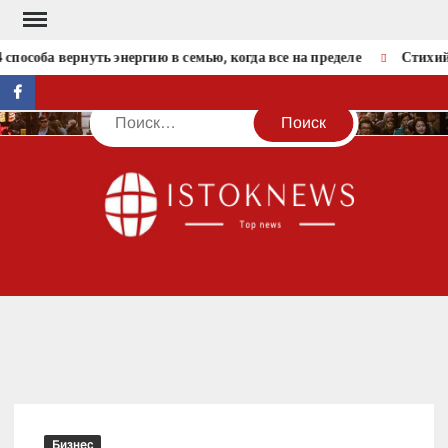
Перейти
к
способа вернуть энергию в семью, когда все на пределе
Стихийн
содержимому
facebook
Поиск
IST
Бизнес