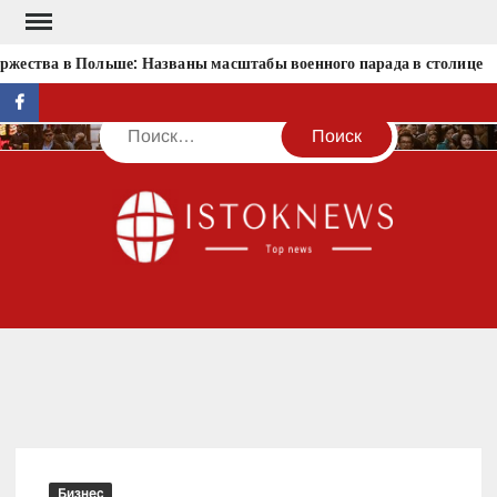
Перейти
к
жества в Польше: Названы масштабы военного парада в столице
содержимому
facebook
Поиск
IST
Бизнес